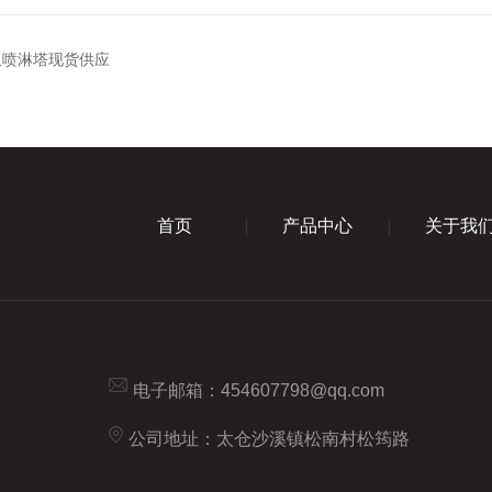
板喷淋塔现货供应
首页
产品中心
关于我
电子邮箱：
454607798@qq.com
公司地址：太仓沙溪镇松南村松筠路