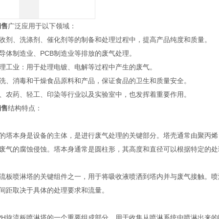
销售
广泛应用于以下领域：
收剂、洗涤剂、催化剂等的制备和处理过程中，提高产品纯度和质量。
导体制造业、PCB制造业等排放的废气处理。
理工业：用于处理电镀、电解等过程中产生的废气。
洗、消毒和干燥食品原料和产品，保证食品的卫生和质量安全。
、农药、轻工、印染等行业以及实验室中，也发挥着重要作用。
销售
结构特点：
塔的塔本身是设备的主体，是进行废气处理的关键部分。塔壳通常由聚丙烯
废气的腐蚀侵蚀。塔本身通常是圆柱形，其高度和直径可以根据特定的处
旋流板喷淋塔的关键组件之一，用于将吸收液喷洒到塔内并与废气接触。
间距取决于具体的处理要求和流量。
PH旋流板喷淋塔的一个重要组成部分，用于收集从喷淋系统中喷淋出来