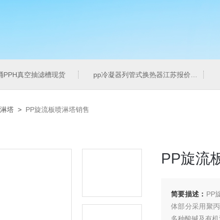
桶PPH真空抽滤槽现货
pp冷凝器列管式换热器江苏报价
喷淋塔
>
PP旋流板喷淋塔销售
PP旋流
简要描述：
PP
体部分采用聚丙
多种酸碱及有机