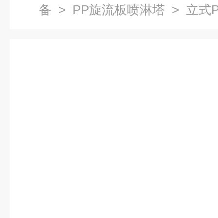
备
>
PP旋流板喷淋塔
> 立式
化塔