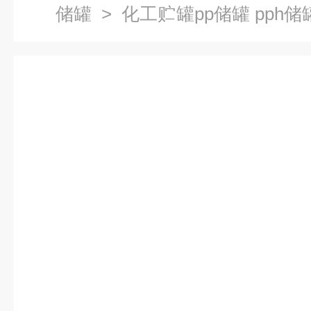
储罐
> 化工贮罐pp储罐 pph
度高-防腐储罐