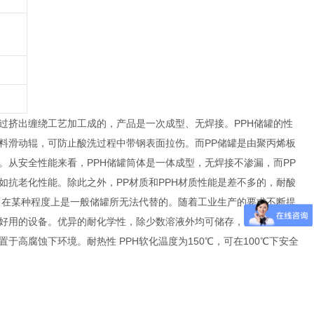
经过挤出缠绕工艺加工成的，产品是一次成型、无焊接。PPH储罐的性
料滑动辊，可防止酸洗过程中带钢表面拉伤。而PP储罐是由聚丙烯板
。从安全性能来看，PPH储罐筒体是一体成型，无焊接不渗漏，而PP
抗老化性能。除此之外，PP材质和PPH材质性能是差不多的，耐酸
，在某种程度上是一般储罐所无法代替的。随着工业生产的要求不断提
更好用的设备。优异的耐化学性，除少数溶液外均可储存，几乎可以承
高腐蚀下环境。耐热性 PPH软化温度为150℃，可在100℃下安全