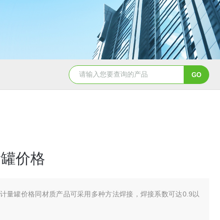
pp冷凝器耐酸碱列管式换热器供应
立式真空机组 按需定制
量罐价格
H计量罐价格同材质产品可采用多种方法焊接，焊接系数可达0.9以