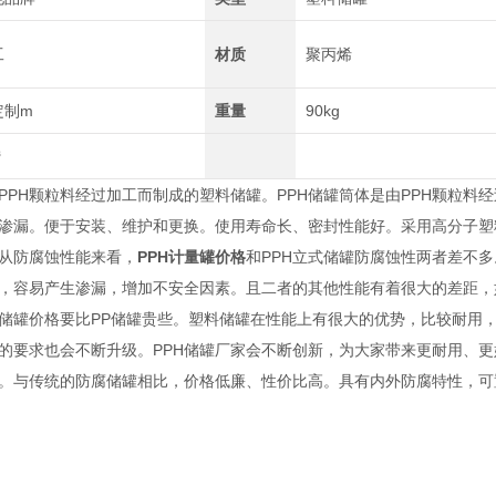
工
材质
聚丙烯
定制m
重量
90kg
³
PPH颗粒料经过加工而制成的塑料储罐。PPH储罐筒体是由PPH颗粒料
渗漏。便于安装、维护和更换。使用寿命长、密封性能好。采用高分子塑
从防腐蚀性能来看，
PPH计量罐价格
和PPH立式储罐防腐蚀性两者差不多
，容易产生渗漏，增加不安全因素。且二者的其他性能有着很大的差距，如
H储罐价格要比PP储罐贵些。塑料储罐在性能上有很大的优势，比较耐用
罐的要求也会不断升级。PPH储罐厂家会不断创新，为大家带来更耐用、
。与传统的防腐储罐相比，价格低廉、性价比高。具有内外防腐特性，可置于