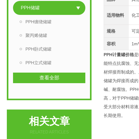
PPH储罐
适用物料
化
PPH缠绕储罐
规格
可
聚丙烯储罐
容积
1m
PPH卧式储罐
PPH计量罐价格
是
PPH立式储罐
能特点抗腐蚀、无
材焊接而制成的。
查看全部
储罐为焊接而成的
碱、耐腐蚀。PP
高，对于PPH储
受大部分材料溶液
长期使用。
相关文章
RELATED ARTICLES