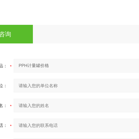
咨询
品：
位：
名：
话：