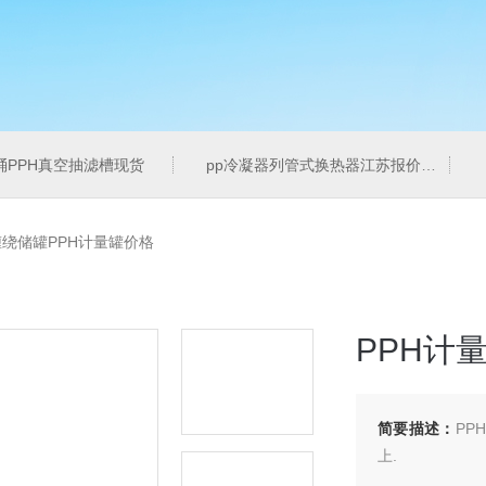
桶PPH真空抽滤槽现货
pp冷凝器列管式换热器江苏报价
缠绕储罐PPH计量罐价格
PPH计
简要描述：
PP
上.