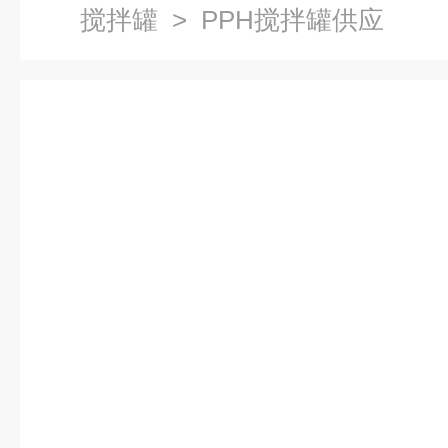
搅拌罐
> PPH搅拌罐供应