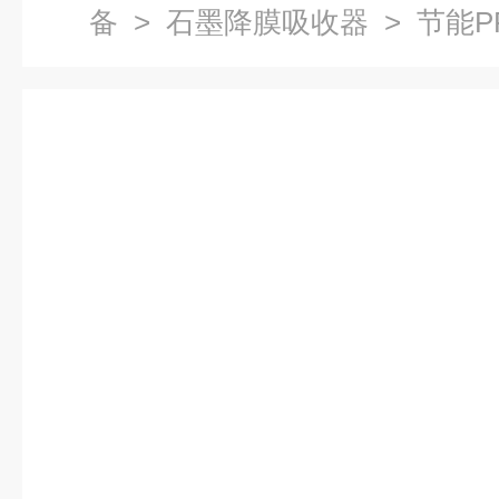
备
>
石墨降膜吸收器
> 节能