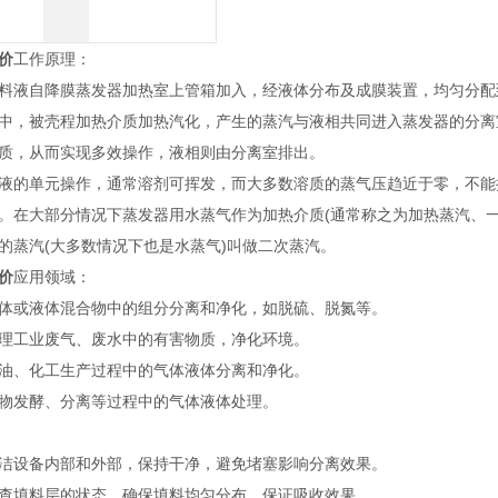
价
工作原理：
液自降膜蒸发器加热室上管箱加入，经液体分布及成膜装置，均匀分配
中，被壳程加热介质加热汽化，产生的蒸汽与液相共同进入蒸发器的分离
质，从而实现多效操作，液相则由分离室排出。
的单元操作，通常溶剂可挥发，而大多数溶质的蒸气压趋近于零，不能
。在大部分情况下蒸发器用水蒸气作为加热介质(通常称之为加热蒸汽、
的蒸汽(大多数情况下也是水蒸气)叫做二次蒸汽。
价
应用领域：
体或液体混合物中的组分分离和净化，如脱硫、脱氮等。
理工业废气、废水中的有害物质，净化环境。
油、化工生产过程中的气体液体分离和净化。
物发酵、分离等过程中的气体液体处理。
洁设备内部和外部，保持干净，避免堵塞影响分离效果。
查填料层的状态，确保填料均匀分布，保证吸收效果。