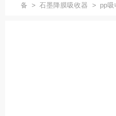
备
>
石墨降膜吸收器
> pp
器 吸收塔|吸附塔