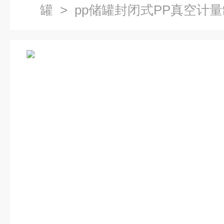
罐
> pp储罐封闭式PP真空计