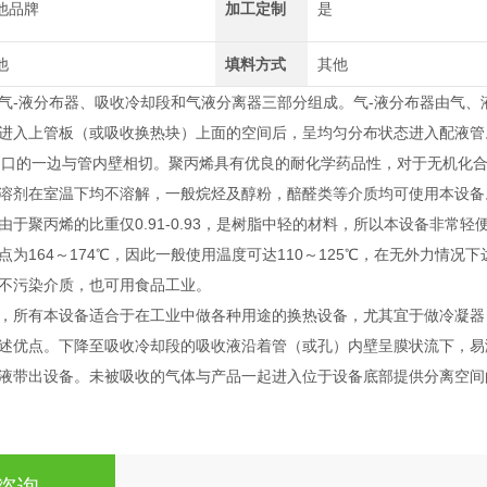
他品牌
加工定制
是
他
填料方式
其他
气-液分布器、吸收冷却段和气液分离器三部分组成。气-液分布器由气
进入上管板（或吸收换热块）上面的空间后，呈均匀分布状态进入配液管
切口的一边与管内壁相切。聚丙烯具有优良的耐化学药品性，对于无机化合
溶剂在室温下均不溶解，一般烷烃及醇粉，醅醛类等介质均可使用本设备
由于聚丙烯的比重仅0.91-0.93，是树脂中轻的材料，所以本设备非常
为164～174℃，因此一般使用温度可达110～125℃，在无外力情况下
不污染介质，也可用食品工业。
，所有本设备适合于在工业中做各种用途的换热设备，尤其宜于做冷凝器
述优点。下降至吸收冷却段的吸收液沿着管（或孔）内壁呈膜状流下，易
液带出设备。未被吸收的气体与产品一起进入位于设备底部提供分离空间