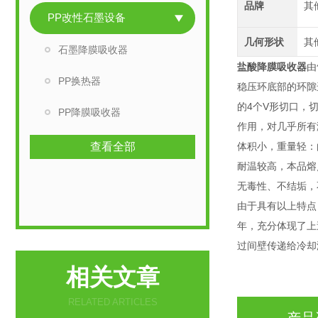
品牌
其
PP改性石墨设备
几何形状
其
石墨降膜吸收器
盐酸降膜吸收器
由
PP换热器
稳压环底部的环隙
的4个V形切口，
PP降膜吸收器
作用，对几乎所有
查看全部
体积小，重量轻：
耐温较高，本品熔点
无毒性、不结垢，
由于具有以上特点
年，充分体现了上
过间壁传递给冷却
相关文章
RELATED ARTICLES