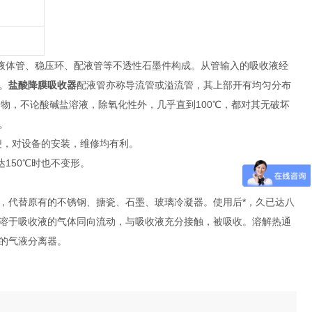
、液体管、稳压环、配液管等不透性石墨件构成。从管输入的吸收液经
。
盐酸降膜吸收器
配液管亦称导流管或溢流管，其上部开有均匀分布
物，不论酸碱盐溶液，除氧化性外，几乎直到100℃，都对其无破坏
。
轻便，对设备的安装，维修均有利。
达150℃时也不变形。
，代替原有的不锈钢、搪瓷、石墨、玻璃冷凝器。使用后*，久已达八
溶于吸收液的气体同向流动，与吸收液充分接触，被吸收。溶解热通
的气液分离器。