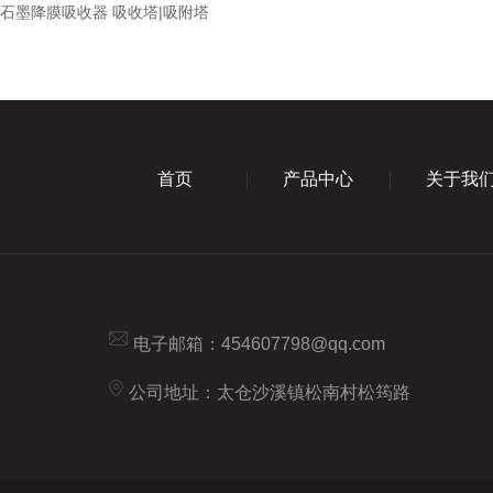
器石墨降膜吸收器 吸收塔|吸附塔
首页
产品中心
关于我
电子邮箱：
454607798@qq.com
公司地址：太仓沙溪镇松南村松筠路